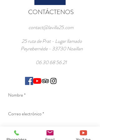
CONTÁCTENOS
contact@lavilla25.com
25 ruta de Prat - Lugar llamado
Peyrebernède - 33730 Noaillan
06 30 68 56 21
Phone/résa
Email
YouTube