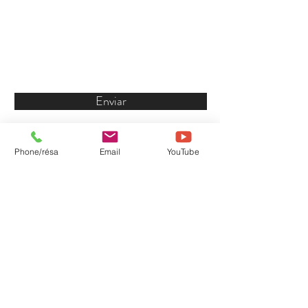
Enviar
Phone/résa
Email
YouTube
Conditions générales de ventes
- Mentions légales - Politique
de confidentialité - Réalisation
AD